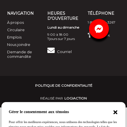
NAVIGATION
HEURES
TÉLÉPHONE
D'OUVERTURE
À propos
1 (888) 390-3267
Lundi au dimanche
Circulaire
9:00 à 18:00
acebook
Emplois
7jours sur 7 jours
Nous joindre
Courriel
Demande de
commandite
POLITIQUE DE CONFIDENTIALITÉ
RÉALISÉ PAR
LOGIACTION
Gérer le consentement aux témoins
Pour offrir les meilleures expériences, nous utilisons des technologies telles que les
témoins pour stocker et/ou accéder aux informations des appareils. Le fait de