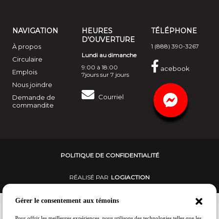
NAVIGATION
HEURES
TÉLÉPHONE
D'OUVERTURE
À propos
1 (888) 390-3267
Lundi au dimanche
Circulaire
9:00 à 18:00
acebook
Emplois
7jours sur 7 jours
Nous joindre
Courriel
Demande de
commandite
POLITIQUE DE CONFIDENTIALITÉ
RÉALISÉ PAR
LOGIACTION
Gérer le consentement aux témoins
Pour offrir les meilleures expériences, nous utilisons des technologies telles que les